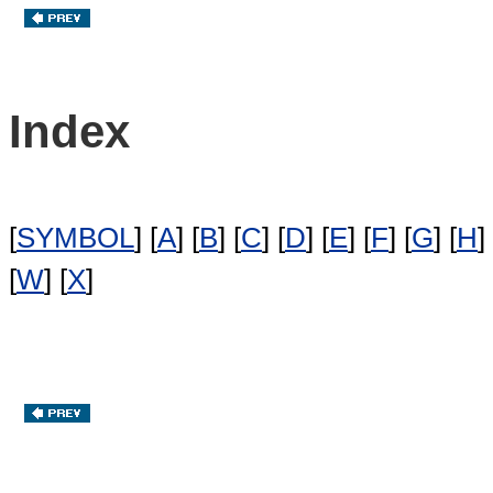
Index
[
SYMBOL
] [
A
] [
B
] [
C
] [
D
] [
E
] [
F
] [
G
] [
H
] 
[
W
] [
X
]