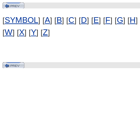
SYMBOL
A
B
C
D
E
F
G
H
[
] [
] [
] [
] [
] [
] [
] [
] [
] 
W
X
Y
Z
[
] [
] [
] [
]