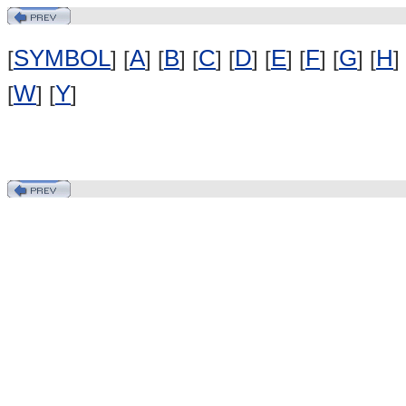
SYMBOL
A
B
C
D
E
F
G
H
[
] [
] [
] [
] [
] [
] [
] [
] [
] 
W
Y
[
] [
]