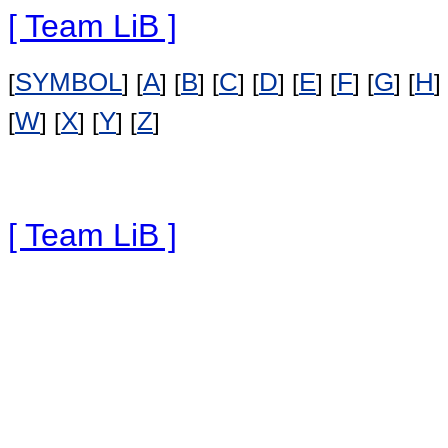
[ Team LiB ]
SYMBOL
A
B
C
D
E
F
G
H
[
] [
] [
] [
] [
] [
] [
] [
] [
] 
W
X
Y
Z
[
] [
] [
] [
]
[ Team LiB ]