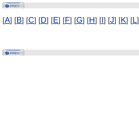
A
B
C
D
E
F
G
H
I
J
K
L
[
] [
] [
] [
] [
] [
] [
] [
] [
] [
] [
] [
]