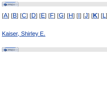
A
B
C
D
E
F
G
H
I
J
K
L
[
] [
] [
] [
] [
] [
] [
] [
] [
] [
] [
] [
Kaiser, Shirley E.