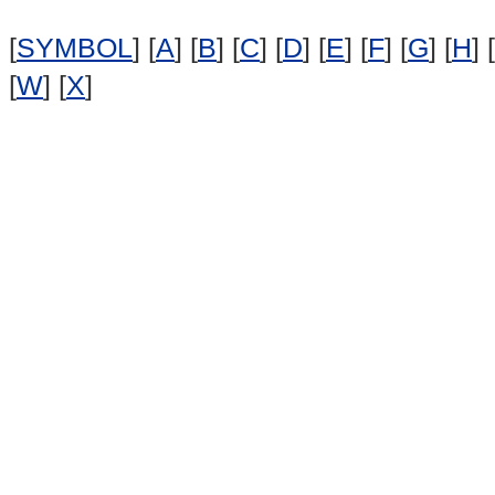
[
SYMBOL
] [
A
] [
B
] [
C
] [
D
] [
E
] [
F
] [
G
] [
H
] [
[
W
] [
X
]