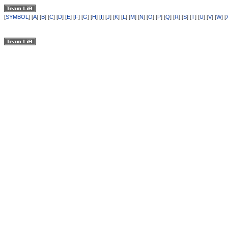
[
SYMBOL
] [
A
] [
B
] [
C
] [
D
] [
E
] [
F
] [
G
] [
H
] [
I
] [
J
] [
K
] [
L
] [
M
] [
N
] [
O
] [
P
] [
Q
] [
R
] [
S
] [
T
] [
U
] [
V
] [
W
] [